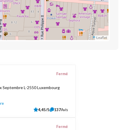
Leaflet
Fermé
ix Septembre L-2550 Luxembourg
ère
4,45/5
137
Avis
Fermé