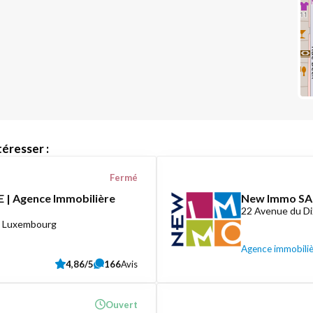
éresser :
Fermé
 | Agence Immobilière
New Immo SA
22 Avenue du D
8 Luxembourg
Agence immobili
4,86/5
166
Avis
Ouvert