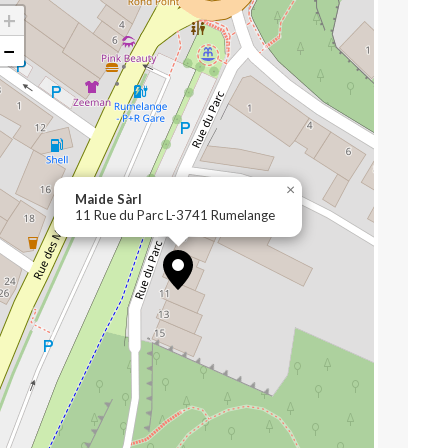
+
−
×
Maide Sàrl
11 Rue du Parc L-3741 Rumelange