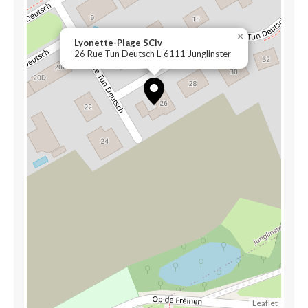
×
Lyonette-Plage SCiv
26 Rue Tun Deutsch L-6111 Junglinster
Leaflet