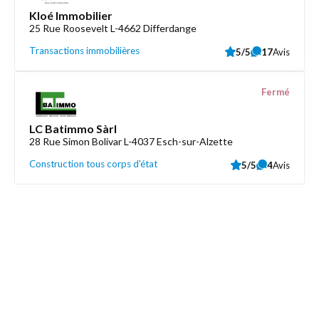
Kloé Immobilier
25 Rue Roosevelt L-4662 Differdange
Transactions immobilières
5/5
17
Avis
Fermé
LC Batimmo Sàrl
28 Rue Simon Bolivar L-4037 Esch-sur-Alzette
Construction tous corps d'état
5/5
4
Avis
Découvrez aussi
Maison.lu
Liens utiles