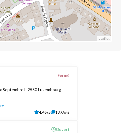
Leaflet
Fermé
ix Septembre L-2550 Luxembourg
ère
4,45/5
137
Avis
Ouvert