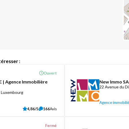
éresser :
Ouvert
 | Agence Immobilière
New Immo SA
22 Avenue du D
8 Luxembourg
Agence immobili
4,86/5
166
Avis
Fermé