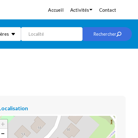
Accueil
Activités
Contact
ières
Localité
Rechercher
Localisation
+
−