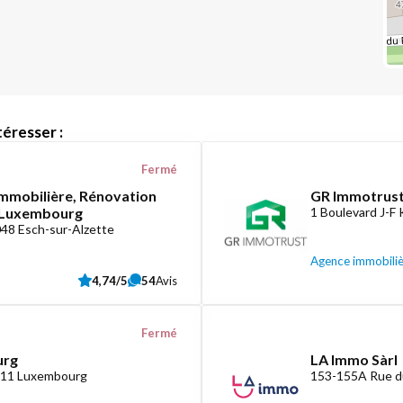
éresser :
Fermé
mmobilière, Rénovation
GR Immotrust
e Luxembourg
1 Boulevard J-F
048 Esch-sur-Alzette
Agence immobili
4,74/5
54
Avis
Fermé
urg
LA Immo Sàrl
1411 Luxembourg
153-155A Rue d