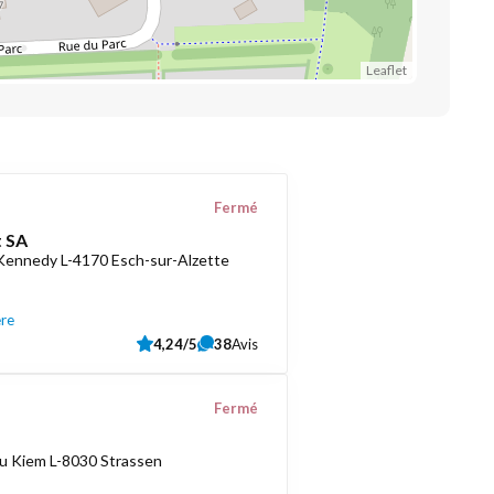
Leaflet
Fermé
 SA
 Kennedy L-4170 Esch-sur-Alzette
ère
4,24/5
38
Avis
Fermé
u Kiem L-8030 Strassen