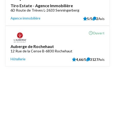
Tiro Estate - Agence Immobilière
6D Route de Trèves L-2633 Senningerberg
Agence immobilière
5/5
2
Avis
Ouvert
Auberge de Rochehaut
12 Rue de la Cense B-6830 Rochehaut
Hôtellerie
4,66/5
3127
Avis
Découvrez aussi
Maison.lu
Liens utiles