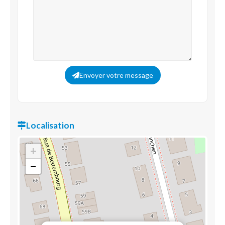
Envoyer votre message
Localisation
+
−