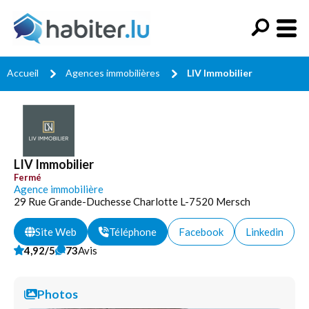
Accueil
Agences immobilières
LIV Immobilier
LIV Immobilier
Fermé
Agence immobilière
29 Rue Grande-Duchesse Charlotte L-7520 Mersch
Site Web
Téléphone
Facebook
Linkedin
4,92/5
73
Avis
Photos