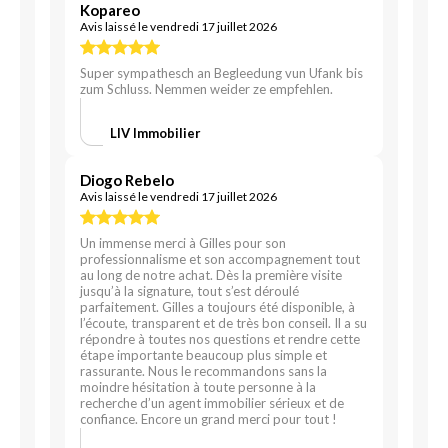
Kopareo
Avis laissé le vendredi 17 juillet 2026
Super sympathesch an Begleedung vun Ufank bis
zum Schluss. Nemmen weider ze empfehlen.
LIV Immobilier
Diogo Rebelo
Avis laissé le vendredi 17 juillet 2026
Un immense merci à Gilles pour son
professionnalisme et son accompagnement tout
au long de notre achat. Dès la première visite
jusqu’à la signature, tout s’est déroulé
parfaitement. Gilles a toujours été disponible, à
l’écoute, transparent et de très bon conseil. Il a su
répondre à toutes nos questions et rendre cette
étape importante beaucoup plus simple et
rassurante. Nous le recommandons sans la
moindre hésitation à toute personne à la
recherche d’un agent immobilier sérieux et de
confiance. Encore un grand merci pour tout !