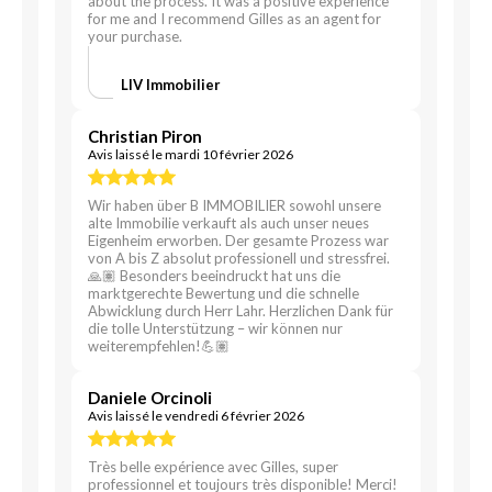
about the process. It was a positive experience
for me and I recommend Gilles as an agent for
your purchase.
LIV Immobilier
Christian Piron
Avis laissé le mardi 10 février 2026
Wir haben über B IMMOBILIER sowohl unsere
alte Immobilie verkauft als auch unser neues
Eigenheim erworben. Der gesamte Prozess war
von A bis Z absolut professionell und stressfrei.
🙏🏽 Besonders beeindruckt hat uns die
marktgerechte Bewertung und die schnelle
Abwicklung durch Herr Lahr. Herzlichen Dank für
die tolle Unterstützung – wir können nur
weiterempfehlen!💪🏽
Daniele Orcinoli
Avis laissé le vendredi 6 février 2026
Très belle expérience avec Gilles, super
professionnel et toujours très disponible! Merci!