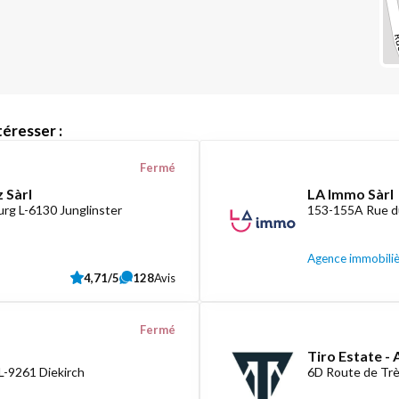
éresser :
Fermé
 Sàrl
LA Immo Sàrl
rg L-6130 Junglinster
153-155A Rue d
Agence immobili
4,71/5
128
Avis
Fermé
Tiro Estate -
L-9261 Diekirch
6D Route de Tr