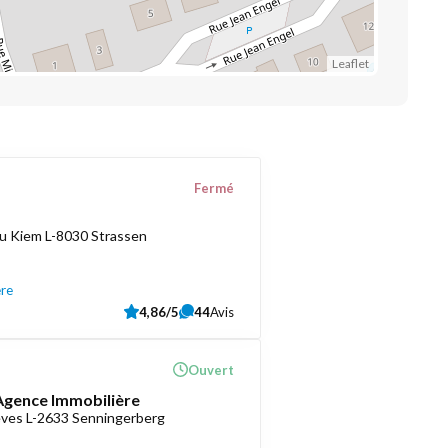
Leaflet
Fermé
u Kiem L-8030 Strassen
ère
4,86/5
44
Avis
Ouvert
 Agence Immobilière
èves L-2633 Senningerberg