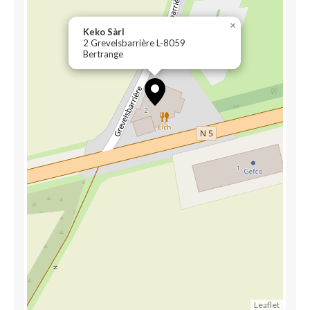
×
Keko Sàrl
2 Grevelsbarrière L-8059
Bertrange
Leaflet