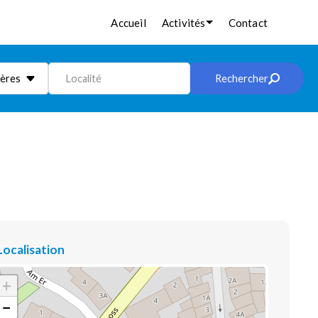
Accueil
Activités
Contact
ières
Localité
Rechercher
Localisation
+
−