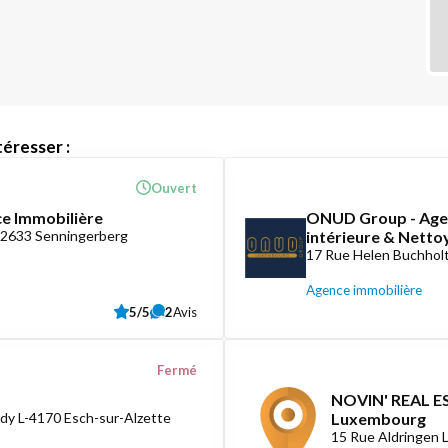
éresser :
Ouvert
ce Immobilière
ONUD Group - Agen
-2633 Senningerberg
intérieure & Nett
17 Rue Helen Buchholt
Agence immobilière
5/5
2
Avis
Fermé
NOVIN' REAL ES
dy L-4170 Esch-sur-Alzette
Luxembourg
15 Rue Aldringen