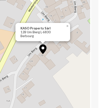
×
KASO Property Sàrl
12B Um Bierg L-6830
Berbourg