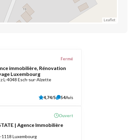
Leaflet
Fermé
ce immobilière, Rénovation
oyage Luxembourg
z L-4048 Esch-sur-Alzette
4,74/5
54
Avis
Ouvert
TATE | Agence Immobilière
 L-1118 Luxembourg