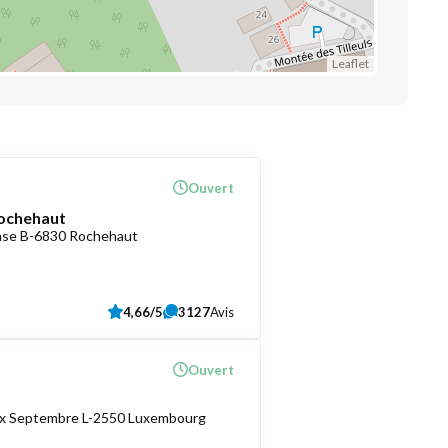
Leaflet
Ouvert
ochehaut
ense B-6830 Rochehaut
4,66/5
3127
Avis
Ouvert
ix Septembre L-2550 Luxembourg