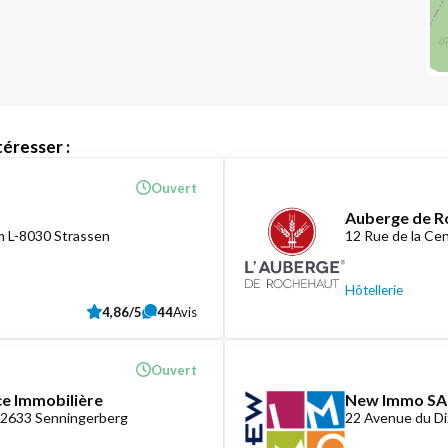
éresser :
Ouvert
Auberge de R
 L-8030 Strassen
12 Rue de la C
Hôtellerie
4,86/5
44
Avis
Ouvert
ce Immobilière
New Immo SA
-2633 Senningerberg
22 Avenue du D