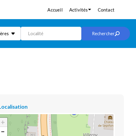
Accueil
Activités
Contact
ières
Localité
Rechercher
Localisation
+
−