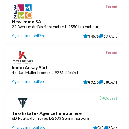
Fermé
New Immo SA
22 Avenue du Dix Septembre L-2550 Luxembourg
Agence immobilière
4,45/5
137
Avis
Fermé
Immo Ansay Sàrl
47 Rue Muller Fromes L-9261 Diekirch
Agence immobilière
4,92/5
180
Avis
Ouvert
Tiro Estate - Agence Immobilière
6D Route de Trèves L-2633 Senningerberg
Agence immobilière
5/5
2
Avis