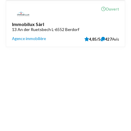
Ouvert
Immobilux Sàrl
13 An der Ruetsbech L-6552 Berdorf
Agence immobilière
4,85/5
427
Avis
Découvrez aussi
Maison.lu
Liens utiles
Contactez-nous
Mentions légales