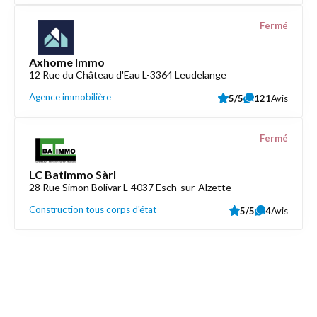
Fermé
Axhome Immo
12 Rue du Château d'Eau L-3364 Leudelange
Agence immobilière
5/5
121
Avis
Fermé
LC Batimmo Sàrl
28 Rue Simon Bolivar L-4037 Esch-sur-Alzette
Construction tous corps d'état
5/5
4
Avis
Découvrez aussi
Maison.lu