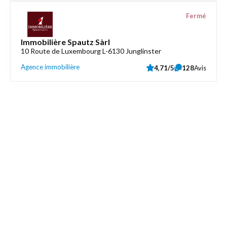
Fermé
Immobilière Spautz Sàrl
10 Route de Luxembourg L-6130 Junglinster
Agence immobilière
4,71/5
128
Avis
Découvrez aussi
Maison.lu
Liens utiles
Contactez-nous
Mentions légales