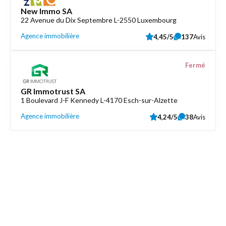
New Immo SA
22 Avenue du Dix Septembre L-2550 Luxembourg
Agence immobilière
4,45/5
137
Avis
Fermé
GR Immotrust SA
1 Boulevard J-F Kennedy L-4170 Esch-sur-Alzette
Agence immobilière
4,24/5
38
Avis
Découvrez aussi
Maison.lu
Liens utiles