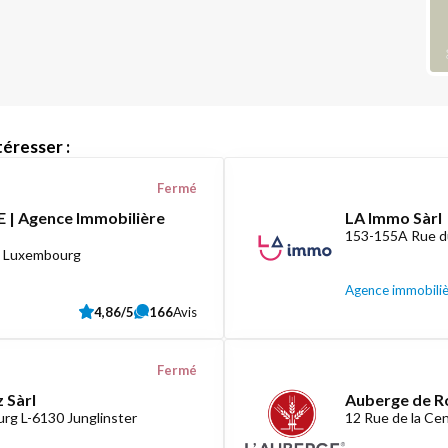
éresser :
Fermé
 | Agence Immobilière
LA Immo Sàrl
153-155A Rue d
8 Luxembourg
Agence immobili
4,86/5
166
Avis
Fermé
 Sàrl
Auberge de R
rg L-6130 Junglinster
12 Rue de la C