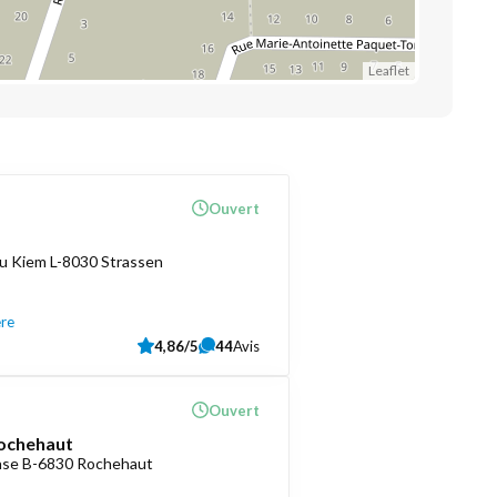
Leaflet
Ouvert
u Kiem L-8030 Strassen
ère
4,86/5
44
Avis
Ouvert
ochehaut
ense B-6830 Rochehaut