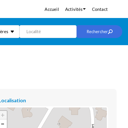
Accueil
Activités
Contact
ières
Localité
Rechercher
Localisation
+
−