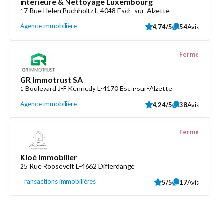
intérieure & Nettoyage Luxembourg
17 Rue Helen Buchholtz L-4048 Esch-sur-Alzette
Agence immobilière
4,74/5
54
Avis
Fermé
GR Immotrust SA
1 Boulevard J-F Kennedy L-4170 Esch-sur-Alzette
Agence immobilière
4,24/5
38
Avis
Fermé
Kloé Immobilier
25 Rue Roosevelt L-4662 Differdange
Transactions immobilières
5/5
17
Avis