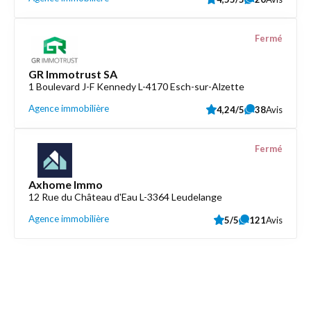
Fermé
GR Immotrust SA
1 Boulevard J-F Kennedy L-4170 Esch-sur-Alzette
Agence immobilière
4,24/5
38
Avis
Fermé
Axhome Immo
12 Rue du Château d'Eau L-3364 Leudelange
Agence immobilière
5/5
121
Avis
Découvrez aussi