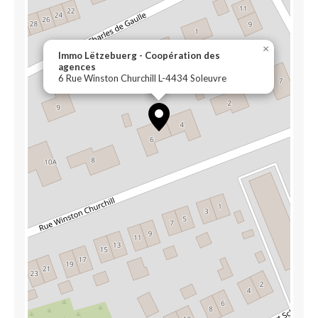
×
Immo Lëtzebuerg - Coopération des
agences
6 Rue Winston Churchill L-4434 Soleuvre