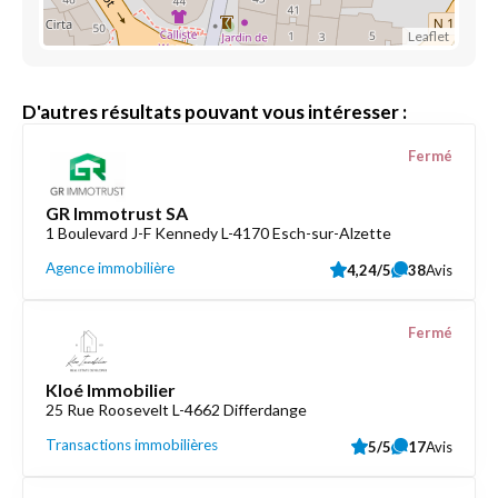
Leaflet
D'autres résultats pouvant vous intéresser :
Fermé
GR Immotrust SA
1 Boulevard J-F Kennedy L-4170 Esch-sur-Alzette
Agence immobilière
4,24/5
38
Avis
Fermé
Kloé Immobilier
25 Rue Roosevelt L-4662 Differdange
Transactions immobilières
5/5
17
Avis