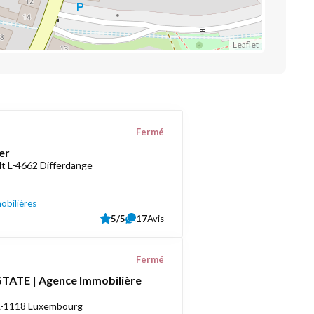
Leaflet
Fermé
er
t L-4662 Differdange
obilières
5/5
17
Avis
Fermé
TATE | Agence Immobilière
 L-1118 Luxembourg