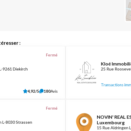
éresser :
Fermé
Kloé Immobili
L-9261 Diekirch
25 Rue Roosevel
Transactions imm
4,92/5
180
Avis
Fermé
NOVIN' REAL ES
 L-8030 Strassen
Luxembourg
15 Rue Aldringen