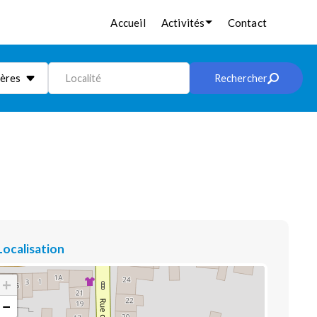
Accueil
Activités
Contact
ières
Localité
Rechercher
Localisation
+
−