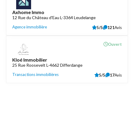
Axhome Immo
12 Rue du Château d'Eau L-3364 Leudelange
Agence immobilière
5/5
121
Avis
Ouvert
Kloé Immobilier
25 Rue Roosevelt L-4662 Differdange
Transactions immobilières
5/5
17
Avis
Découvrez aussi
Maison.lu
Liens utiles