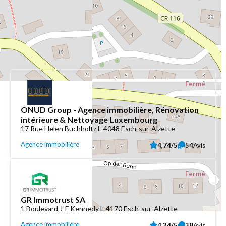
D'autres résultats pouvant vous intéresser :
Fermé
ONUD Group - Agence immobilière, Rénovation
intérieure & Nettoyage Luxembourg
17 Rue Helen Buchholtz L-4048 Esch-sur-Alzette
Agence immobilière
4,74/5
54
Avis
Fermé
GR Immotrust SA
1 Boulevard J-F Kennedy L-4170 Esch-sur-Alzette
Agence immobilière
4,24/5
38
Avis