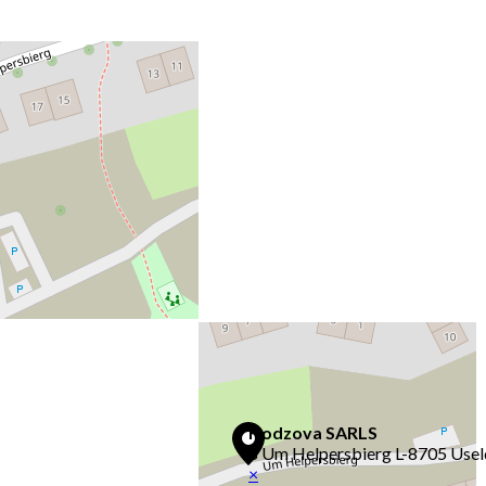
Découvrez aussi
Maison.lu
Liens utiles
Contactez-nous
Mentions légales
+
−
Leaflet
Hodzova SARLS
8 Um Helpersbierg L-8705 Use
×