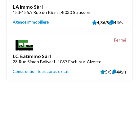
LA Immo Sàrl
153-155A Rue du Kiem L-8030 Strassen
Agence immobilière
4,86/5
44
Avis
Fermé
LC Batimmo Sàrl
28 Rue Simon Bolivar L-4037 Esch-sur-Alzette
Construction tous corps d'état
5/5
4
Avis
Découvrez aussi
Maison.lu
Liens utiles