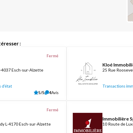
éresser :
Fermé
Kloé Immobili
L-4037 Esch-sur-Alzette
25 Rue Roosevel
 d'état
Transactions imm
5/5
4
Avis
Fermé
Immobilière S
dy L-4170 Esch-sur-Alzette
10 Route de Lux