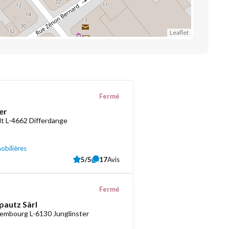
Leaflet
Fermé
er
t L-4662 Differdange
obilières
5/5
17
Avis
Fermé
pautz Sàrl
embourg L-6130 Junglinster