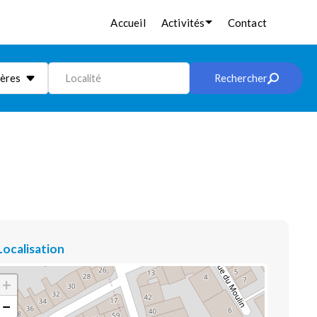
Accueil
Activités
Contact
ières
Localité
Rechercher
Localisation
+
−