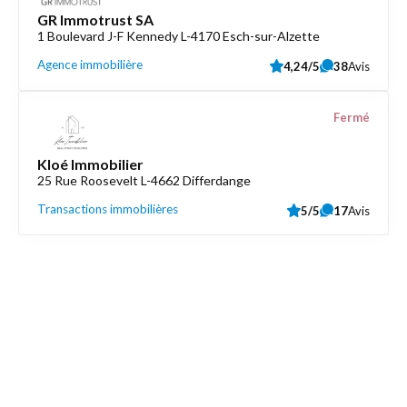
GR Immotrust SA
1 Boulevard J-F Kennedy L-4170 Esch-sur-Alzette
Agence immobilière
4,24/5
38
Avis
Fermé
Kloé Immobilier
25 Rue Roosevelt L-4662 Differdange
Transactions immobilières
5/5
17
Avis
Découvrez aussi
Maison.lu
Liens utiles