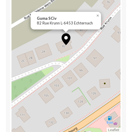
×
Guma SCiv
82 Rue Krunn L-6453 Echternach
Leaflet