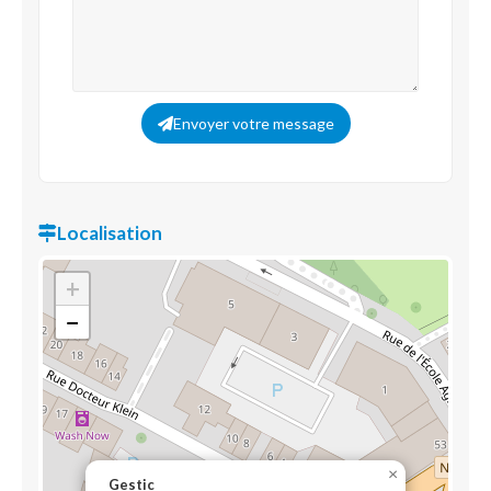
Envoyer votre message
Localisation
+
−
×
Gestic