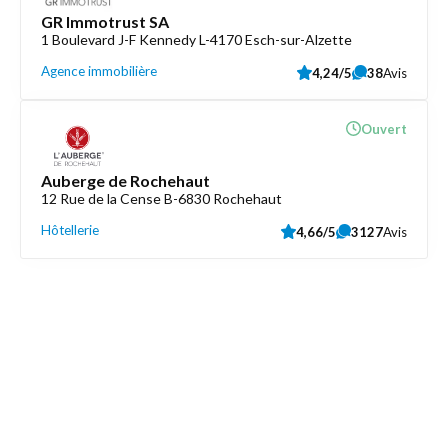
GR Immotrust SA
1 Boulevard J-F Kennedy L-4170 Esch-sur-Alzette
Agence immobilière
4,24/5
38
Avis
Ouvert
Auberge de Rochehaut
12 Rue de la Cense B-6830 Rochehaut
Hôtellerie
4,66/5
3127
Avis
Découvrez aussi
Maison.lu
Liens utiles