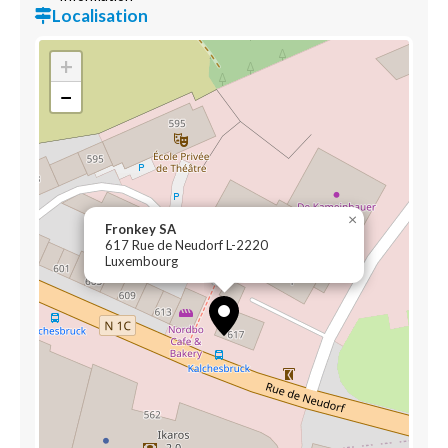
Localisation
+
−
×
Fronkey SA
617 Rue de Neudorf L-2220
Luxembourg