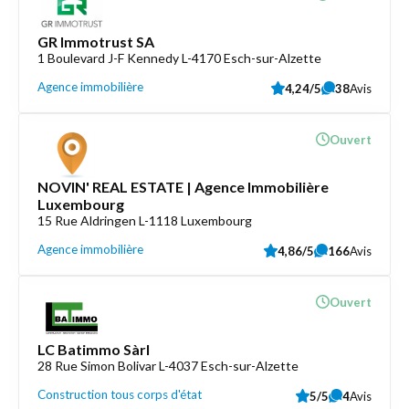
GR Immotrust SA
1 Boulevard J-F Kennedy L-4170 Esch-sur-Alzette
Agence immobilière
4,24/5
38
Avis
Ouvert
NOVIN' REAL ESTATE | Agence Immobilière
Luxembourg
15 Rue Aldringen L-1118 Luxembourg
Agence immobilière
4,86/5
166
Avis
Ouvert
LC Batimmo Sàrl
28 Rue Simon Bolivar L-4037 Esch-sur-Alzette
Construction tous corps d'état
5/5
4
Avis