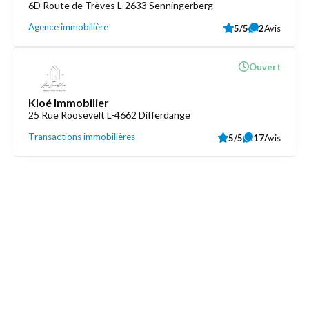
6D Route de Trèves L-2633 Senningerberg
Agence immobilière
5/5
2
Avis
Ouvert
Kloé Immobilier
25 Rue Roosevelt L-4662 Differdange
Transactions immobilières
5/5
17
Avis
Découvrez aussi
Maison.lu
Liens utiles
Contactez-nous
Mentions légales