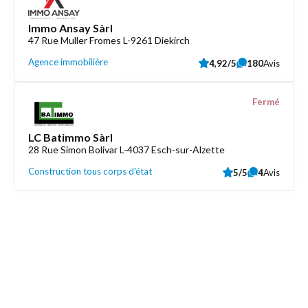
Immo Ansay Sàrl
47 Rue Muller Fromes L-9261 Diekirch
Agence immobilière
4,92/5
180
Avis
Fermé
LC Batimmo Sàrl
28 Rue Simon Bolivar L-4037 Esch-sur-Alzette
Construction tous corps d'état
5/5
4
Avis
Découvrez aussi
Maison.lu
Liens utiles