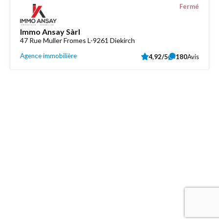
Fermé
Immo Ansay Sàrl
47 Rue Muller Fromes L-9261 Diekirch
Agence immobilière
4,92/5
180
Avis
Découvrez aussi
Maison.lu
Liens utiles
Contactez-nous
Mentions légales