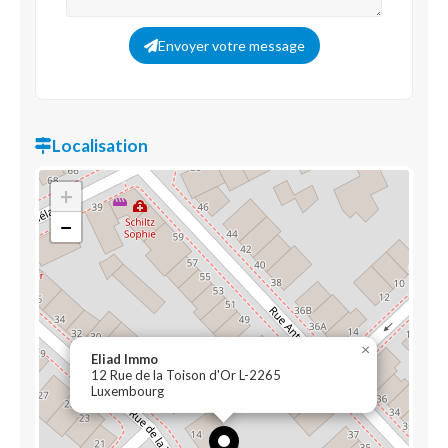
Envoyer votre message
Localisation
+
−
×
Eliad Immo
12 Rue de la Toison d'Or L-2265
Luxembourg