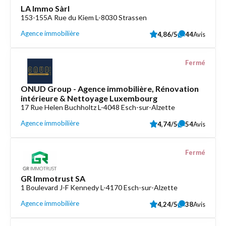
LA Immo Sàrl
153-155A Rue du Kiem L-8030 Strassen
Agence immobilière
4,86/5
44
Avis
Fermé
ONUD Group - Agence immobilière, Rénovation
intérieure & Nettoyage Luxembourg
17 Rue Helen Buchholtz L-4048 Esch-sur-Alzette
Agence immobilière
4,74/5
54
Avis
Fermé
GR Immotrust SA
1 Boulevard J-F Kennedy L-4170 Esch-sur-Alzette
Agence immobilière
4,24/5
38
Avis