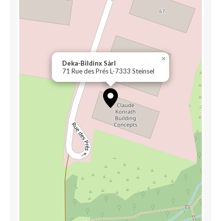
×
Deka-Bildinx Sàrl
71 Rue des Prés L-7333 Steinsel