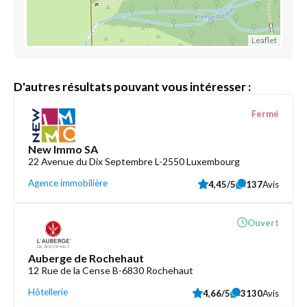
Leaflet
D'autres résultats pouvant vous intéresser :
Fermé
New Immo SA
22 Avenue du Dix Septembre L-2550 Luxembourg
Agence immobilière
4,45/5
137
Avis
Ouvert
Auberge de Rochehaut
12 Rue de la Cense B-6830 Rochehaut
Hôtellerie
4,66/5
3130
Avis