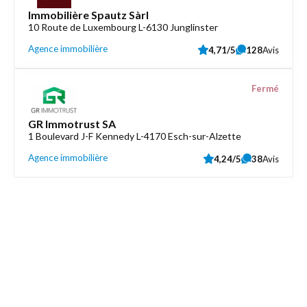
Immobilière Spautz Sàrl
10 Route de Luxembourg L-6130 Junglinster
Agence immobilière
4,71/5
128
Avis
Fermé
GR Immotrust SA
1 Boulevard J-F Kennedy L-4170 Esch-sur-Alzette
Agence immobilière
4,24/5
38
Avis
Découvrez aussi
Maison.lu
Liens utiles