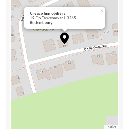
×
Creaco Immobilière
19 Op Fankenacker L-3265
Bettembourg
Leaflet