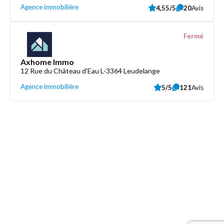
Agence immobilière
4,55/5
20
Avis
Fermé
Axhome Immo
12 Rue du Château d'Eau L-3364 Leudelange
Agence immobilière
5/5
121
Avis
Découvrez aussi
Maison.lu
Liens utiles
Contactez-nous
Mentions légales