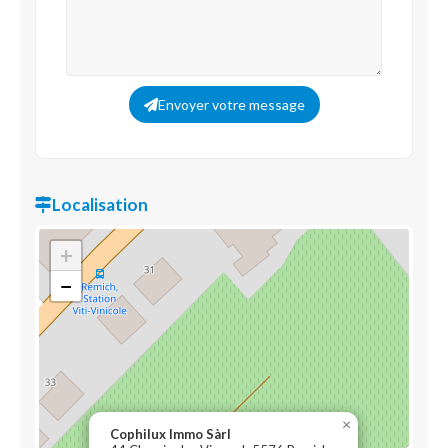
Envoyer votre message
Localisation
+
−
×
Cophilux Immo Sàrl