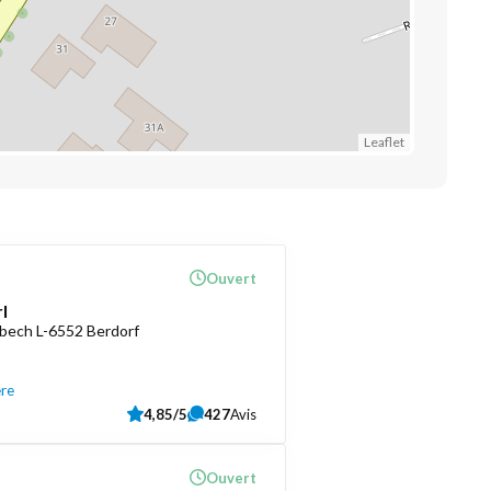
Leaflet
Ouvert
l
bech L-6552 Berdorf
ère
4,85/5
427
Avis
Ouvert