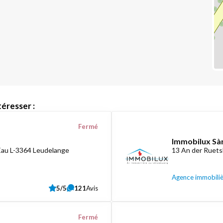
éresser :
Fermé
Immobilux Sàr
Eau L-3364 Leudelange
13 An der Ruets
Agence immobili
5/5
121
Avis
Fermé