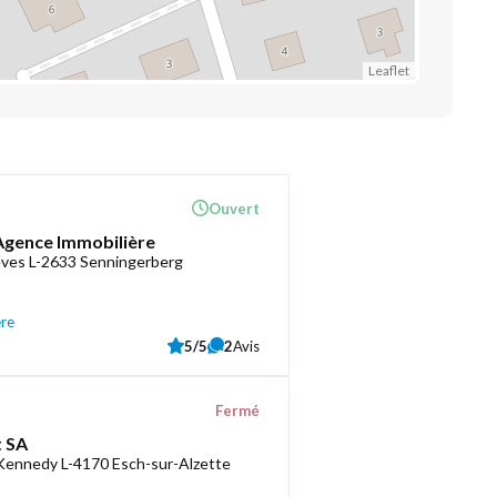
Leaflet
Ouvert
 Agence Immobilière
èves L-2633 Senningerberg
ère
5/5
2
Avis
Fermé
 SA
 Kennedy L-4170 Esch-sur-Alzette