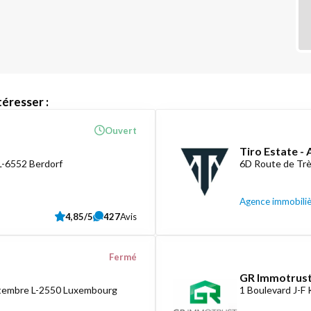
éresser :
Ouvert
Tiro Estate -
L-6552 Berdorf
6D Route de Tr
Agence immobili
4,85/5
427
Avis
Fermé
GR Immotrust
ptembre L-2550 Luxembourg
1 Boulevard J-F