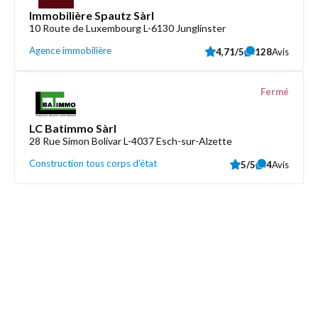
Immobilière Spautz Sàrl
10 Route de Luxembourg L-6130 Junglinster
Agence immobilière
4,71/5
128
Avis
Fermé
LC Batimmo Sàrl
28 Rue Simon Bolivar L-4037 Esch-sur-Alzette
Construction tous corps d'état
5/5
4
Avis
Découvrez aussi
Maison.lu
Liens utiles