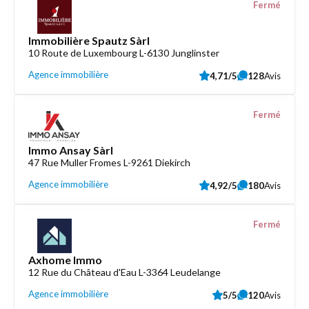
Fermé
Immobilière Spautz Sàrl
10 Route de Luxembourg L-6130 Junglinster
Agence immobilière
4,71/5
128
Avis
Fermé
Immo Ansay Sàrl
47 Rue Muller Fromes L-9261 Diekirch
Agence immobilière
4,92/5
180
Avis
Fermé
Axhome Immo
12 Rue du Château d'Eau L-3364 Leudelange
Agence immobilière
5/5
120
Avis