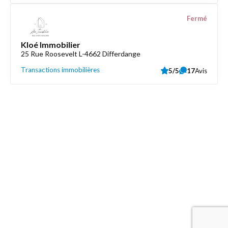
Fermé
Kloé Immobilier
25 Rue Roosevelt L-4662 Differdange
Transactions immobilières
5/5
17
Avis
Découvrez aussi
Maison.lu
Liens utiles
Contactez-nous
Mentions légales