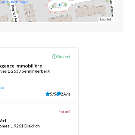
Leaflet
Ouvert
 Agence Immobilière
èves L-2633 Senningerberg
ère
5/5
2
Avis
Fermé
àrl
romes L-9261 Diekirch