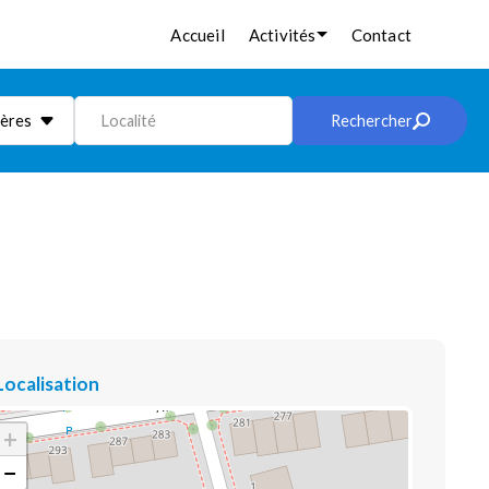
Accueil
Activités
Contact
ières
Localité
Rechercher
Localisation
+
−