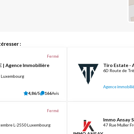
éresser :
Fermé
 | Agence Immobilière
Tiro Estate -
6D Route de Tr
8 Luxembourg
Agence immobili
4,86/5
166
Avis
Fermé
Immo Ansay S
ptembre L-2550 Luxembourg
47 Rue Muller F