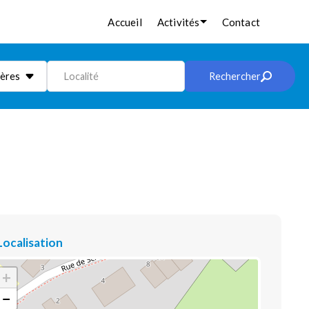
Accueil
Activités
Contact
ières
Localité
Rechercher
Localisation
+
−