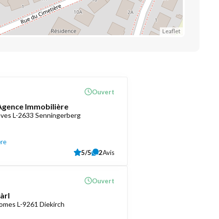
Leaflet
Ouvert
 Agence Immobilière
èves L-2633 Senningerberg
ère
5/5
2
Avis
Ouvert
àrl
romes L-9261 Diekirch