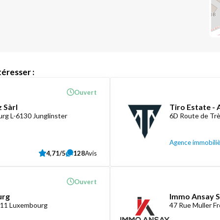
éresser :
Ouvert
 Sàrl
Tiro Estate -
rg L-6130 Junglinster
6D Route de Tr
Agence immobili
4,71/5
128
Avis
Ouvert
urg
Immo Ansay S
1411 Luxembourg
47 Rue Muller F