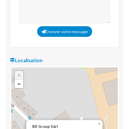
Envoyer votre message
Localisation
+
−
×
BK Group Sàrl