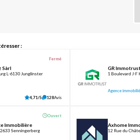
éresser :
Fermé
 Sàrl
GR Immotrust
rg L-6130 Junglinster
1 Boulevard J-F
Agence immobili
4,71/5
128
Avis
Ouvert
ce Immobilière
Axhome Imm
-2633 Senningerberg
12 Rue du Châte