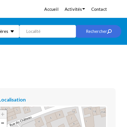
Accueil
Activités
Contact
ières
Localité
Rechercher
Localisation
+
−