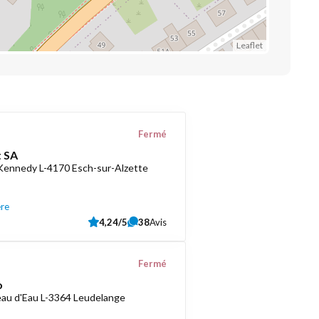
Leaflet
Fermé
 SA
 Kennedy L-4170 Esch-sur-Alzette
ère
4,24/5
38
Avis
Fermé
o
au d'Eau L-3364 Leudelange