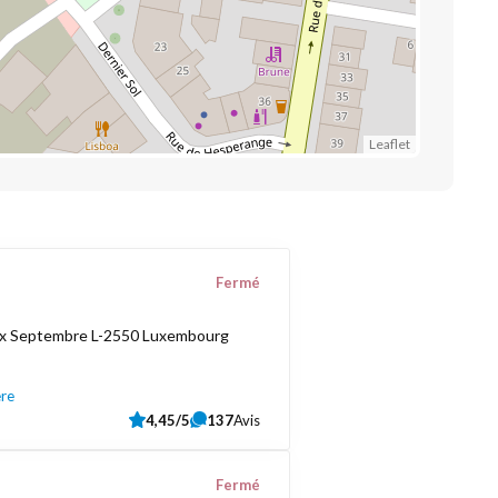
Leaflet
Fermé
ix Septembre L-2550 Luxembourg
ère
4,45/5
137
Avis
Fermé