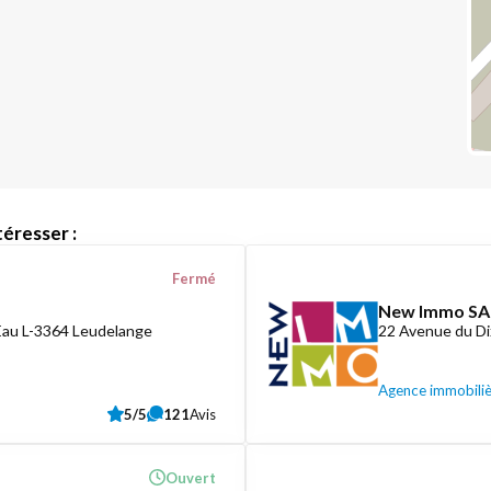
éresser :
Fermé
New Immo SA
Eau L-3364 Leudelange
22 Avenue du D
Agence immobili
5/5
121
Avis
Ouvert