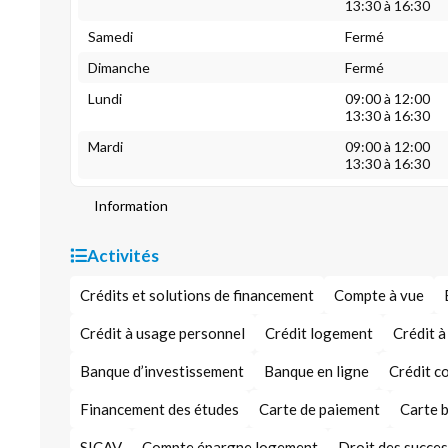
13:30 à 16:30
Samedi
Fermé
Dimanche
Fermé
Lundi
09:00 à 12:00
13:30 à 16:30
Mardi
09:00 à 12:00
13:30 à 16:30
Information
Activités
Crédits et solutions de financement
Compte à vue
Crédit à usage personnel
Crédit logement
Crédit 
Banque d’investissement
Banque en ligne
Crédit 
Financement des études
Carte de paiement
Carte b
SICAV
Compte épargne logement
Droit des succe