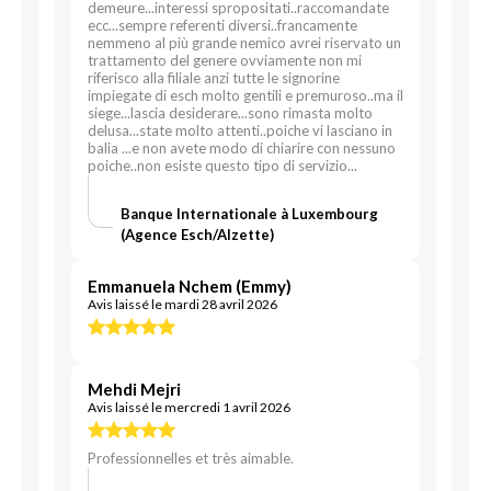
demeure...interessi spropositati..raccomandate
ecc...sempre referenti diversi..francamente
nemmeno al più grande nemico avrei riservato un
trattamento del genere ovviamente non mi
riferisco alla filiale anzi tutte le signorine
impiegate di esch molto gentili e premuroso..ma il
siege...lascia desiderare...sono rimasta molto
delusa...state molto attenti..poiche vi lasciano in
balia ...e non avete modo di chiarire con nessuno
poiche..non esiste questo tipo di servizio...
Banque Internationale à Luxembourg
(Agence Esch/Alzette)
Emmanuela Nchem (Emmy)
Avis laissé le mardi 28 avril 2026
Mehdi Mejri
Avis laissé le mercredi 1 avril 2026
Professionnelles et très aimable.