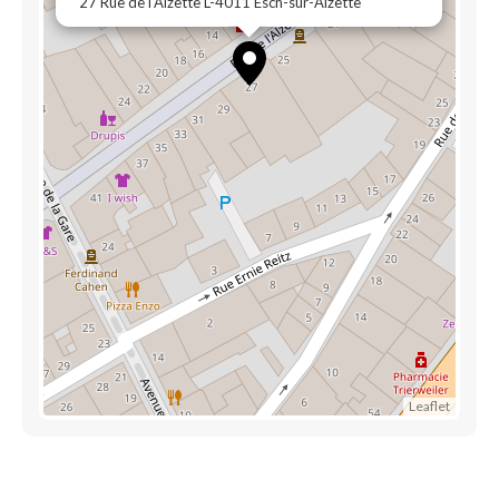
27 Rue de l'Alzette L-4011 Esch-sur-Alzette
Leaflet