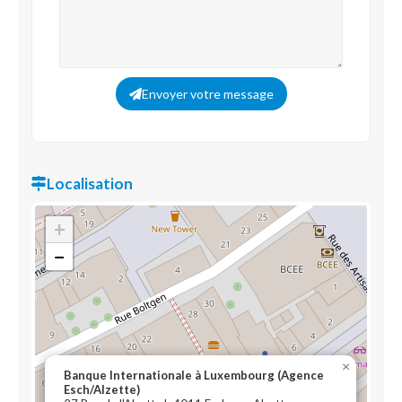
Envoyer votre message
Localisation
+
−
×
Banque Internationale à Luxembourg (Agence
Esch/Alzette)