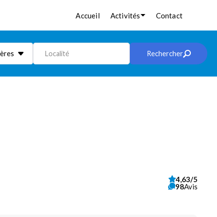
Accueil
Activités
Contact
ières
Localité
Rechercher
4,63/5
98
Avis